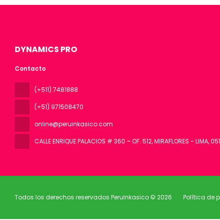
DYNAMICS PRO
Contacto
(+511) 7481888
(+51) 971508470
online@peruinkasico.com
CALLE ENRIQUE PALACIOS # 360 – OF. 512, MIRAFLORES - LIMA
, 05
Todos los derechos reservados PeruInkasico © 2026
Política de 