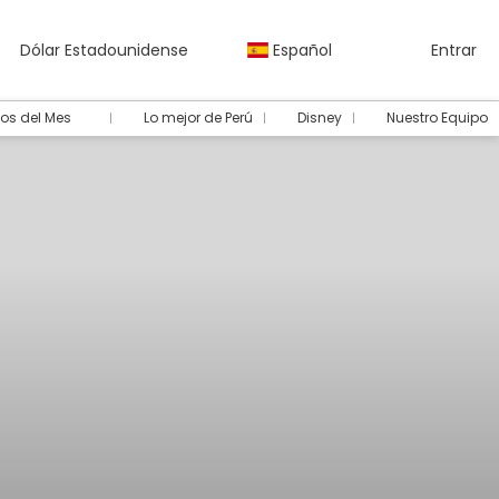
Dólar Estadounidense
Español
Entrar
os del Mes
Lo mejor de Perú
Disney
Nuestro Equipo