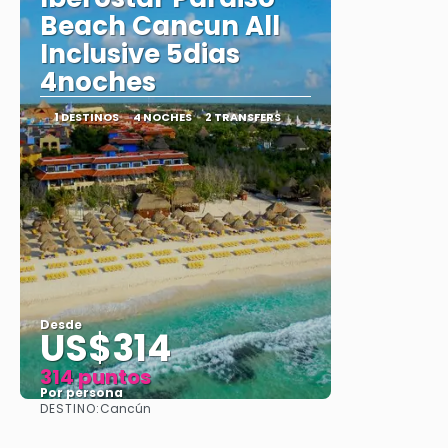
Beach Cancun All
Inclusive 5dias
4noches
1 DESTINOS
4 NOCHES
2 TRANSFERS
Desde
US$314
314 puntos
Por persona
DESTINO:
Cancún
Ver