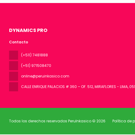
DYNAMICS PRO
Contacto
(+511) 7481888
(+51) 971508470
online@peruinkasico.com
CALLE ENRIQUE PALACIOS # 360 – OF. 512, MIRAFLORES - LIMA
, 05
Todos los derechos reservados PeruInkasico © 2026
Política de 