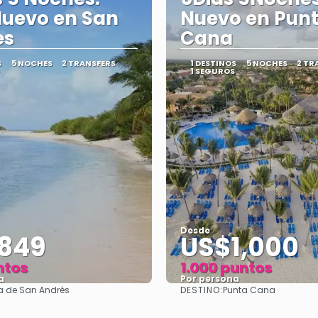
uevo en San
Nuevo en Pun
es
Cana
S
5 NOCHES
2 TRANSFERS
1 DESTINOS
5 NOCHES
2 TR
1 SEGUROS
Desde
849
US$1,000
ntos
1.000 puntos
a
Por persona
DESTINO:
la de San Andrés
Punta Cana
Ver
Ver