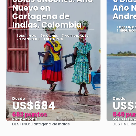
Nuevo en
Año N
Cartagena de
Andr
Indias, Colombia
1 DESTINO
1 SEGUROS
1 DESTINOS
5 NOCHES
3 ACTIVIDADES
2 TRANSFERS
1 SEGUROS
Desde
Desde
US$684
US$
683 puntos
849 pu
Por persona
Por person
DESTINO:
DESTINO:
Cartagena de Indias
Is
Ver