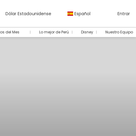
Dólar Estadounidense
Español
Entrar
os del Mes
Lo mejor de Perú
Disney
Nuestro Equipo