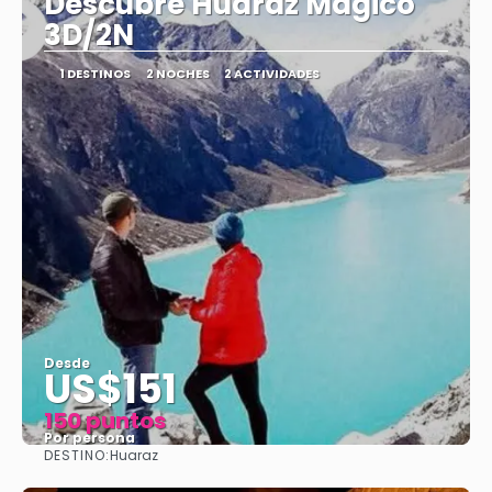
Descubre Huaraz Magico
3D/2N
1 DESTINOS
2 NOCHES
2 ACTIVIDADES
Desde
US$151
150 puntos
Por persona
DESTINO:
Huaraz
Ver