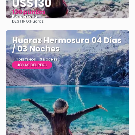
US$130
130 puntos
Por persona
DESTINO:
Huaraz
Ver
Huaraz Hermosura 04 Días
/ 03 Noches
1 DESTINOS
3 NOCHES
JOYAS DEL PERU