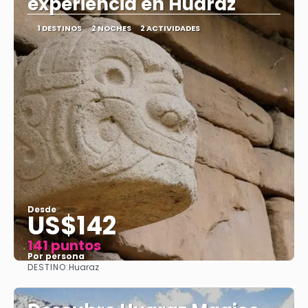
experiencia en Huaraz
1 DESTINOS
2 NOCHES
2 ACTIVIDADES
Desde
US$142
141 puntos
Por persona
DESTINO:
Huaraz
Ver