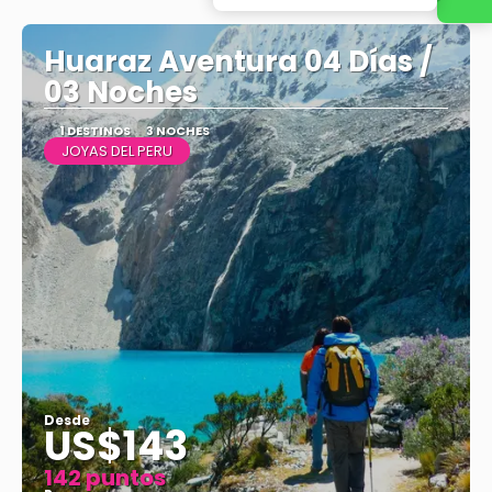
Ver
Huaraz Aventura 04 Días /
03 Noches
1 DESTINOS
3 NOCHES
JOYAS DEL PERU
Desde
US$143
142 puntos