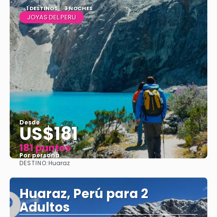
1 DESTINOS
3 NOCHES
JOYAS DEL PERU
Desde
US$181
181 puntos
Por persona
DESTINO:
Huaraz
Ver
Huaraz, Perú para 2
Adultos