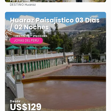
Por persona
DESTINO:
Huaraz
Ver
Huaraz Paisajístico 03 Días
/ 02 Noches
1 DESTINOS
2 NOCHES
JOYAS DEL PERU
Desde
US$129