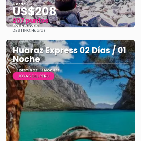
Desde
US$208
207 puntos
Por persona
DESTINO:
Huaraz
Ver
Huaraz Express 02 Días / 01
Noche
1 DESTINOS
1 NOCHES
JOYAS DEL PERU