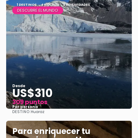
1 DESTINOS
4 NOCHES
3 ACTIVIDADES
DESCUBRE EL MUNDO
Desde
US$310
309 puntos
Por persona
DESTINO:
Huaraz
Ver
Para enriquecer tu