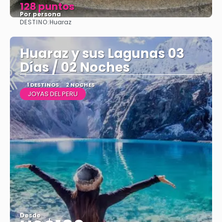
128 puntos
Por persona
DESTINO:
Huaraz
Ver
Huaraz y sus Lagunas 03
Días / 02 Noches
1 DESTINOS
2 NOCHES
JOYAS DEL PERU
Desde