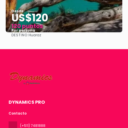
Desde
US$120
120 puntos
Por persona
DESTINO:
Huaraz
Ver
DYNAMICS PRO
Contacto
(+511) 7481888