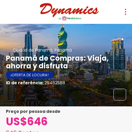
Ciudad de Panamá, Panamá
Panamá de Compras: Viaja,
ahorra y disfruta
¡OFERTA DE LOCURA!
ID de referência:
29462588
preço por pessoa desde
US$646