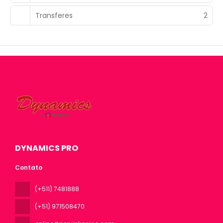
Transferes
2
DYNAMICS PRO
Contato
(+511) 7481888
(+51) 971508470