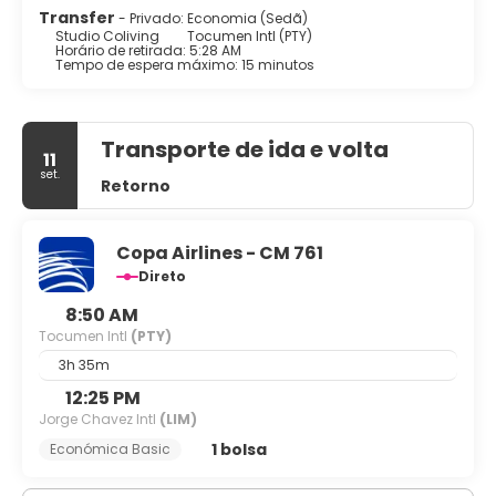
Transfer
- Privado: Economia (Sedã)
Studio Coliving
Tocumen Intl (PTY)
Horário de retirada: 5:28 AM
Tempo de espera máximo: 15 minutos
Transporte de ida e volta
11
set.
Retorno
Copa Airlines - CM 761
Direto
8:50 AM
Tocumen Intl
(PTY)
3h 35m
12:25 PM
Jorge Chavez Intl
(LIM)
1 bolsa
Económica Basic