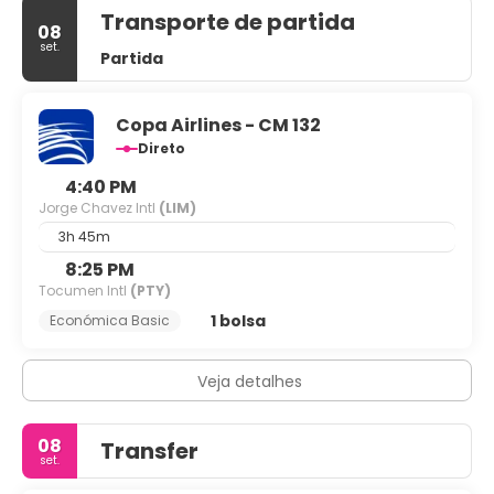
Transporte de partida
08
set.
Partida
Copa Airlines - CM 132
Direto
4:40 PM
Jorge Chavez Intl
(LIM)
3h 45m
8:25 PM
Tocumen Intl
(PTY)
1 bolsa
Económica Basic
Veja detalhes
08
Transfer
set.