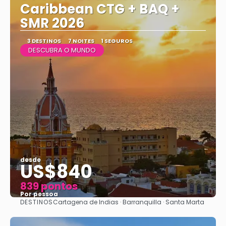
Caribbean CTG + BAQ +
SMR 2026
3 DESTINOS
7 NOITES
1 SEGUROS
DESCUBRA O MUNDO
desde
US$840
839 pontos
Por pessoa
DESTINOS
Cartagena de Indias · Barranquilla · Santa Marta
Vejo