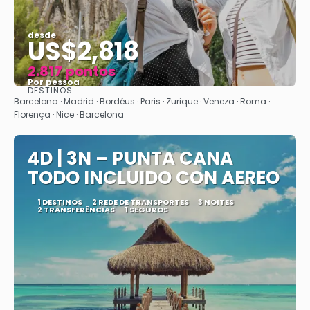
desde
US$2,818
2.817 pontos
Por pessoa
DESTINOS
Vejo
Barcelona · Madrid · Bordéus · Paris · Zurique · Veneza · Roma ·
Florença · Nice · Barcelona
4D | 3N – PUNTA CANA
TODO INCLUIDO CON AEREO
1 DESTINOS
2 REDE DE TRANSPORTES
3 NOITES
2 TRANSFERÊNCIAS
1 SEGUROS