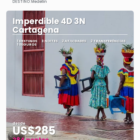
DESTINO:
Medellin
Vejo
Imperdible 4D 3N
Cartagena
1 DESTINOS
3 NOITES
2 ATIVIDADES
2 TRANSFERÊNCIAS
1 SEGUROS
desde
US$285
284 pontos