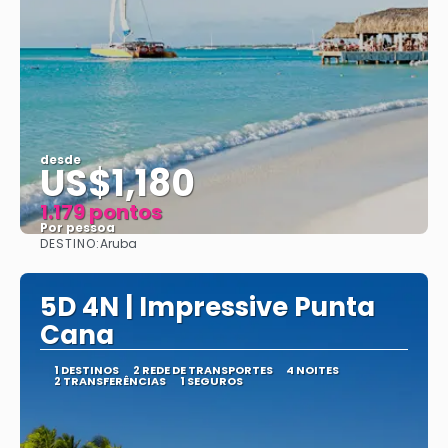
desde
US$1,180
1.179 pontos
Por pessoa
DESTINO:
Aruba
Vejo
5D 4N | Impressive Punta
Cana
1 DESTINOS
2 REDE DE TRANSPORTES
4 NOITES
2 TRANSFERÊNCIAS
1 SEGUROS