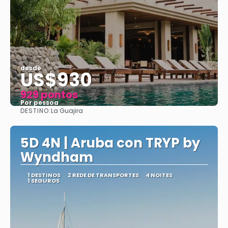
desde
US$930
929 pontos
Por pessoa
DESTINO:
La Guajira
Vejo
5D 4N | Aruba con TRYP by
Wyndham
1 DESTINOS
2 REDE DE TRANSPORTES
4 NOITES
1 SEGUROS