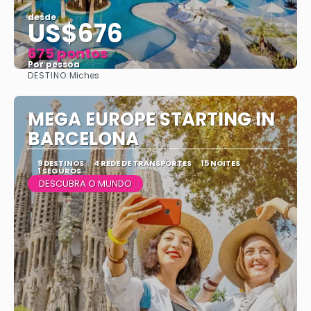
desde
US$676
675 pontos
Por pessoa
DESTINO:
Miches
Vejo
MEGA EUROPE STARTING IN
BARCELONA
9 DESTINOS
4 REDE DE TRANSPORTES
15 NOITES
1 SEGUROS
DESCUBRA O MUNDO