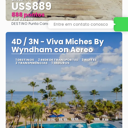
US$889
888 pontos
Por pessoa
DESTINO:
Punta Cana
Entre em contato conosco
Vejo
4D / 3N - Viva Miches By
Wyndham con Aereo
1 DESTINOS
2 REDE DE TRANSPORTES
3 NOITES
2 TRANSFERÊNCIAS
1 SEGUROS