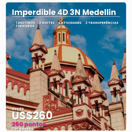
Imperdible 4D 3N Medellin
1 DESTINOS
3 NOITES
2 ATIVIDADES
2 TRANSFERÊNCIAS
1 SEGUROS
desde
US$260
260 pontos
Por pessoa