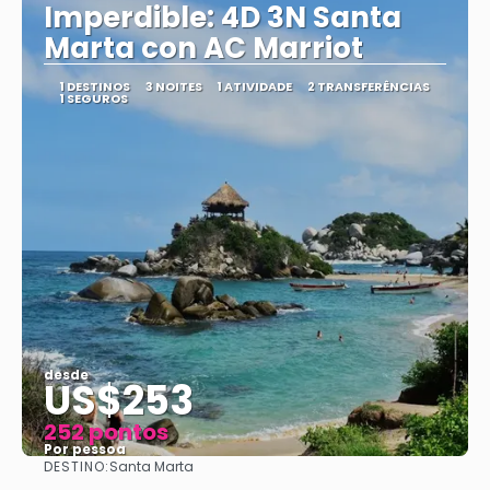
Imperdible: 4D 3N Santa
Marta con AC Marriot
1 DESTINOS
3 NOITES
1 ATIVIDADE
2 TRANSFERÊNCIAS
1 SEGUROS
desde
US$253
252 pontos
Por pessoa
DESTINO:
Santa Marta
Vejo