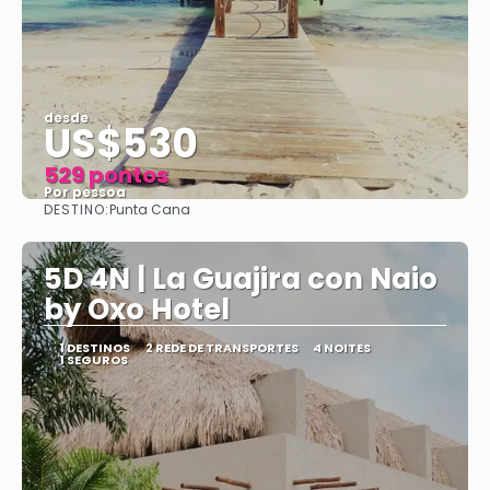
desde
US$530
529 pontos
Por pessoa
DESTINO:
Punta Cana
Vejo
5D 4N | La Guajira con Naio
by Oxo Hotel
1 DESTINOS
2 REDE DE TRANSPORTES
4 NOITES
1 SEGUROS