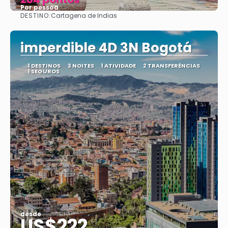
Por pessoa
DESTINO:
Cartagena de Indias
Vejo
imperdible 4D 3N Bogotá
1 DESTINOS
3 NOITES
1 ATIVIDADE
2 TRANSFERÊNCIAS
1 SEGUROS
desde
US$222