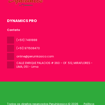
DYNAMICS PRO
Contato
(+511) 7481888
(+51) 971508470
online@peruinkasico.com
CALLE ENRIQUE PALACIOS # 360 – OF. 512, MIRAFLORES -
LIMA
, 051 - Lima
Todos os direitos reservados PeruInkasico © 2026
Política