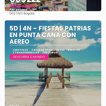
221 pontos
Por pessoa
DESTINO:
Bogotá
Vejo
5D | 4N – FIESTAS PATRIAS
EN PUNTA CANA CON
AEREO
1 DESTINOS
2 REDE DE TRANSPORTES
4 NOITES
2 TRANSFERÊNCIAS
1 SEGUROS
DESCUBRA O MUNDO
desde