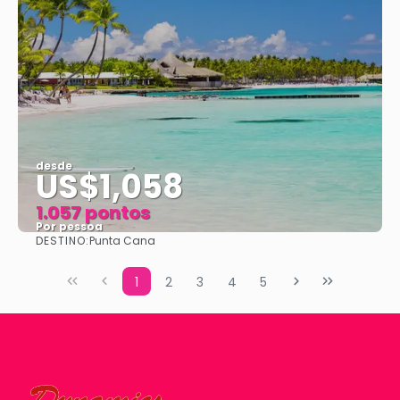
desde
US$1,058
1.057 pontos
Por pessoa
DESTINO:
Punta Cana
Vejo
1
2
3
4
5