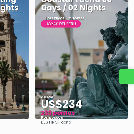
ights
Days / 02 Nights
1 DESTINOS
2 NOITES
JOYAS DEL PERU
Entre em contato conosco
desde
US$234
233 pontos
Por pessoa
DESTINO:
Tacna
Vejo