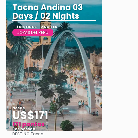
Tacna Andina 03
Days / 02 Nights
1 DESTINOS
2 NOITES
JOYAS DEL PERU
desde
US$171
171 pontos
Por pessoa
DESTINO:
Tacna
Vejo