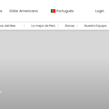
da
Dólar Americano
Português
Login
os del Mes
Lo mejor de Perú
Disney
Nuestro Equipo
o