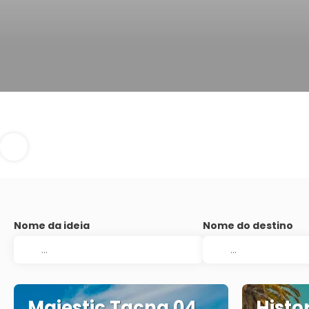
Nome da ideia
Nome do destino
Majestic Tacna 04
Histo