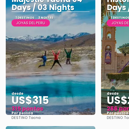
Days / 03 Nights
Days 
1 DESTINOS
3 NOITES
1 DESTINO
JOYAS DEL PERU
JOYAS DE
desde
desde
US$315
US$
315 pontos
266 po
Por pessoa
Por pessoa
DESTINO:
DESTINO:
Tacna
Ta
Vejo