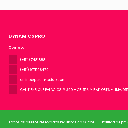
DYNAMICS PRO
Contato
(+511) 7481888
(+51) 971508470
online@peruinkasico.com
CALLE ENRIQUE PALACIOS # 360 – OF. 512, MIRAFLORES - LIMA
, 05
Todos os direitos reservados PeruInkasico © 2026
Política de pr