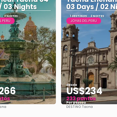
/ 03 Nights
03 Days / 02 N
S
3 NOITES
1 DESTINOS
2 NOITES
L PERU
JOYAS DEL PERU
desde
266
US$234
ntos
233 pontos
Por pessoa
DESTINO:
cna
Tacna
Vejo
Vejo