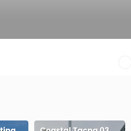
ting
Coastal Tacna 03