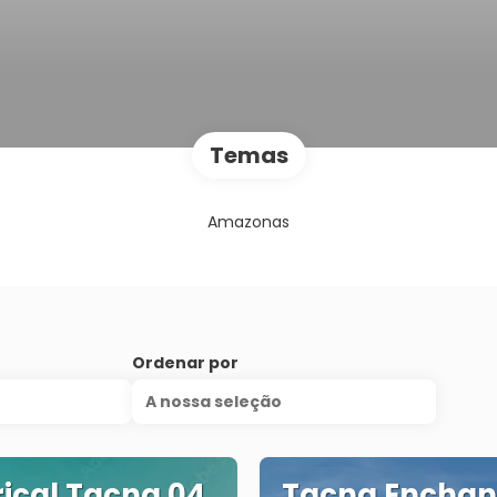
Temas
Amazonas
Ordenar por
A nossa seleção
rical Tacna 04
Tacna Enchan