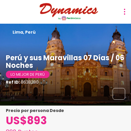
Lima, Perú
Perú y sus Maravillas 07 Días / 06
Noches
LO MEJOR DE PERÚ
Ref ID:
8638280
precio por persona Desde
US$893