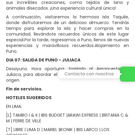
sus increíbles creaciones, como tejidos de lana y
animales disecados. ¡Una experiencia cultural única!
A continuación, visitaremos la hermosa Isla Taquile,
donde disfrutaremos de un delicioso almuerzo. Tendrás
tiempo para explorar la isla y hacer compras en la
comunidad, llevándote recuerdos únicos de este lugar
especial.Por la tarde, regresamos a Puno, llenos de nuevas
experiencias y maravillosos recuerdos.Alojamiento en
Puno.
DIA 07: SALIDA DE PUNO - JULIACA
Desayuno. Hora oportuna, traslado al Aeropuerto de
Contacta con nosotros
Juliaca, para abordar el vuelo de retorno a la ciudad de
origen.
Fin de servicios.
HOTELES SUGERIDOS
EN LIMA:
[L] TAMBO I & II | IBIS BUDGET |ARAWI EXPRESS | BRITANIA C &
M | FERRE DE VILLE
[T] LIBRE | LIMA D | MARIEL |IKONIK | IBIS LARCO | LOS