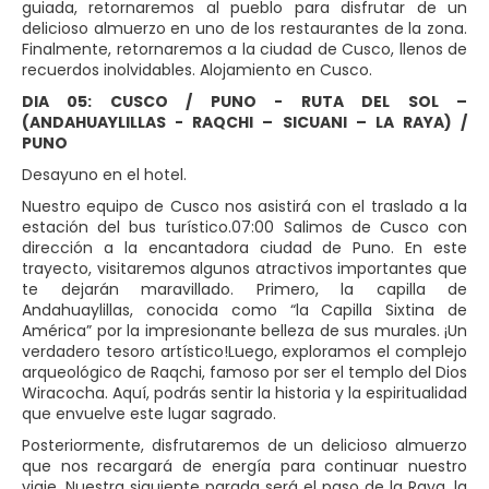
guiada, retornaremos al pueblo para disfrutar de un
delicioso almuerzo en uno de los restaurantes de la zona.
Finalmente, retornaremos a la ciudad de Cusco, llenos de
recuerdos inolvidables. Alojamiento en Cusco.
DIA 05: CUSCO / PUNO - RUTA DEL SOL –
(ANDAHUAYLILLAS - RAQCHI – SICUANI – LA RAYA) /
PUNO
Desayuno en el hotel.
Nuestro equipo de Cusco nos asistirá con el traslado a la
estación del bus turístico.07:00 Salimos de Cusco con
dirección a la encantadora ciudad de Puno. En este
trayecto, visitaremos algunos atractivos importantes que
te dejarán maravillado. Primero, la capilla de
Andahuaylillas, conocida como “la Capilla Sixtina de
América” por la impresionante belleza de sus murales. ¡Un
verdadero tesoro artístico!Luego, exploramos el complejo
arqueológico de Raqchi, famoso por ser el templo del Dios
Wiracocha. Aquí, podrás sentir la historia y la espiritualidad
que envuelve este lugar sagrado.
Posteriormente, disfrutaremos de un delicioso almuerzo
que nos recargará de energía para continuar nuestro
viaje. Nuestra siguiente parada será el paso de la Raya, la