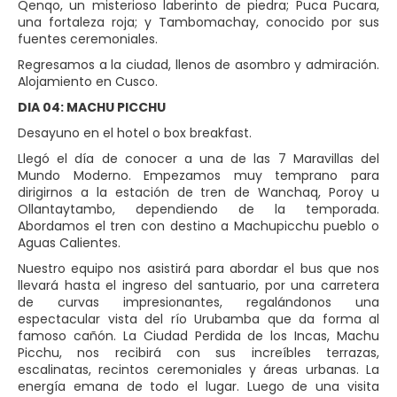
Qenqo, un misterioso laberinto de piedra; Puca Pucara,
una fortaleza roja; y Tambomachay, conocido por sus
fuentes ceremoniales.
Regresamos a la ciudad, llenos de asombro y admiración.
Alojamiento en Cusco.
DIA 04: MACHU PICCHU
Desayuno en el hotel o box breakfast.
Llegó el día de conocer a una de las 7 Maravillas del
Mundo Moderno. Empezamos muy temprano para
dirigirnos a la estación de tren de Wanchaq, Poroy u
Ollantaytambo, dependiendo de la temporada.
Abordamos el tren con destino a Machupicchu pueblo o
Aguas Calientes.
Nuestro equipo nos asistirá para abordar el bus que nos
llevará hasta el ingreso del santuario, por una carretera
de curvas impresionantes, regalándonos una
espectacular vista del río Urubamba que da forma al
famoso cañón. La Ciudad Perdida de los Incas, Machu
Picchu, nos recibirá con sus increíbles terrazas,
escalinatas, recintos ceremoniales y áreas urbanas. La
energía emana de todo el lugar. Luego de una visita