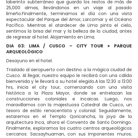
laberinto subterráneo que guarda los restos de más de
25,000 almas, llevándonos en un viaje al pasado
limeño.Finalmente, terminamos el día con una vista
espectacular del Parque del Amor, Larcomar y el Océano
Pacífico. Mientras el atardecer de Lima pinta el cielo,
sentimos la brisa del mar y la belleza de la ciudad, antes
de regresar al hotel. Alojamiento en Lima.
DIA 03: LIMA / CUSCO – CITY TOUR + PARQUE
ARQUEOLÓGICO
Desayuno en el hotel.
Traslado al aeropuerto con destino a la mágica ciudad de
Cusco. Al llegar, nuestro equipo le recibirá con una cálida
bienvenida y le llevará a su hotel elegido.A las 12:30 a 13:00
hrs, inicia el city tour, comenzando con una visita
histórica a la Plaza Mayor, donde se entrelazan las
construcciones coloniales e incaicas. Luego, nos
maravillamos con la majestuosa Catedral de Cusco, un
tesoro de estilo renacentista y colonial. Seguidamente,
estaremos en el Templo Qoricancha, la joya de la
arquitectura Inca, ahora el Convento de Santo Domingo.
Finalmente, exploramos los cuatro centros arqueológicos
cercanos: Sacsayhuaman, con sus imponentes muros;