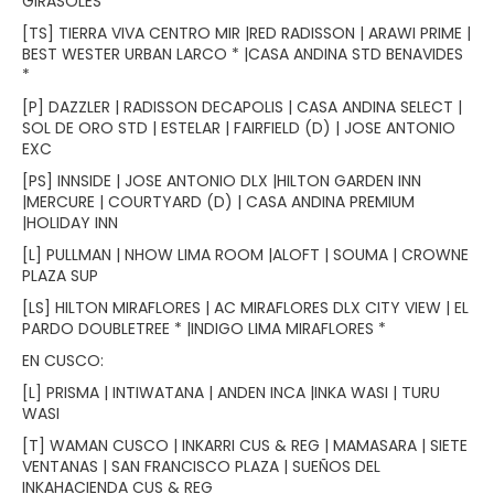
GIRASOLES
[TS] TIERRA VIVA CENTRO MIR |RED RADISSON | ARAWI PRIME |
BEST WESTER URBAN LARCO * |CASA ANDINA STD BENAVIDES
*
[P] DAZZLER | RADISSON DECAPOLIS | CASA ANDINA SELECT |
SOL DE ORO STD | ESTELAR | FAIRFIELD (D) | JOSE ANTONIO
EXC
[PS] INNSIDE | JOSE ANTONIO DLX |HILTON GARDEN INN
|MERCURE | COURTYARD (D) | CASA ANDINA PREMIUM
|HOLIDAY INN
[L] PULLMAN | NHOW LIMA ROOM |ALOFT | SOUMA | CROWNE
PLAZA SUP
[LS] HILTON MIRAFLORES | AC MIRAFLORES DLX CITY VIEW | EL
PARDO DOUBLETREE * |INDIGO LIMA MIRAFLORES *
EN CUSCO:
[L] PRISMA | INTIWATANA | ANDEN INCA |INKA WASI | TURU
WASI
[T] WAMAN CUSCO | INKARRI CUS & REG | MAMASARA | SIETE
VENTANAS | SAN FRANCISCO PLAZA | SUEÑOS DEL
INKAHACIENDA CUS & REG