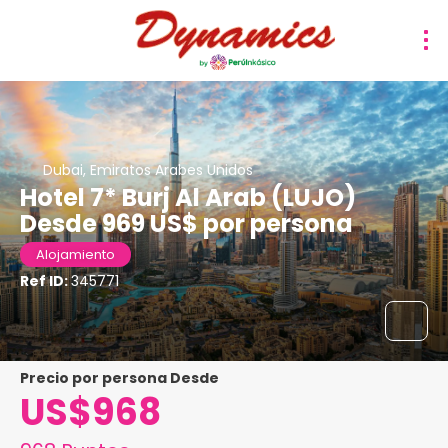
Dubai, Emiratos Arabes Unidos
Hotel 7* Burj Al Arab (LUJO)
Desde 969 US$ por persona
Alojamiento
Ref ID:
345771
precio por persona Desde
US$968