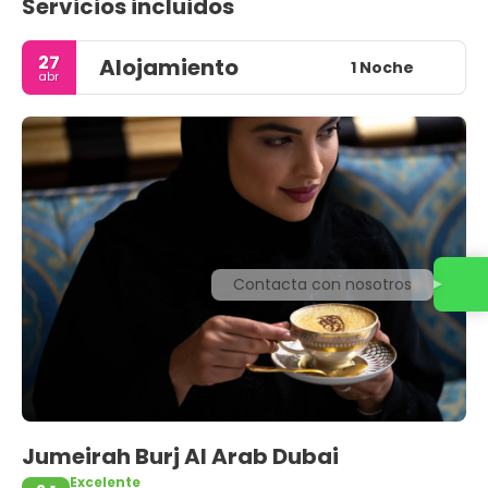
Servicios incluidos
27
Alojamiento
1 Noche
abr
Contacta con nosotros
Jumeirah Burj Al Arab Dubai
Excelente