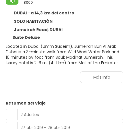
9,1
8000
DUBAI - a 14,3 km del centro
SOLO HABITACIÓN
Jumeirah Road, DUBAI
Suite Deluxe
Located in Dubai (Umm Suqeim), Jumeirah Burj Al Arab
Dubai is a 3-minute walk from Wild Wadi Water Park and
10 minutes by foot from Souk Madinat Jumeirah. This
luxury hotel is 2. 6 mi (4. 1 km) from Mall of the Emirates
and 9. 5 mi (15. 3 km) from Dubai Mall. Relax at the full-
service spa, where you can enjoy massages, body
Más info
treatments, and facials. After making a splash in one of
the 2 indoor and 2 outdoor swimming pools, you can
spend some time at the private beach. This hotel also
features complimentary wireless internet access,
concierge services, and babysitting (surcharge). Guests
Resumen del viaje
can get to nearby shops on the shuttle (surcharge). Make
yourself at home in one of the 198 individually decorated
2 Adultos
guestrooms, featuring refrigerators and microwaves. Your
bed comes with down comforters and Egyptian cotton
27 abr 2019 - 28 abr 2019
sheets. Computers and complimentary wireless internet