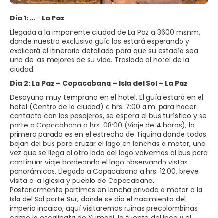
Día 1: … - La Paz
Llegada a la imponente ciudad de La Paz a 3600 msnm,
donde nuestro exclusivo guía los estará esperando y
explicará el itinerario detallado para que su estadía sea
una de las mejores de su vida. Traslado al hotel de la
ciudad.
Día 2: La Paz – Copacabana – Isla del Sol – La Paz
Desayuno muy temprano en el hotel. El guía estará en el
hotel (Centro de la ciudad) a hrs. 7:00 a.m. para hacer
contacto con los pasajeros, se espera el bus turístico y se
parte a Copacabana a hrs. 08:00 (Viaje de 4 horas), la
primera parada es en el estrecho de Tiquina donde todos
bajan del bus para cruzar el lago en lanchas a motor, una
vez que se llega al otro lado del lago volvemos al bus para
continuar viaje bordeando el lago observando vistas
panorámicas. Llegada a Copacabana a hrs. 12:00, breve
visita a la iglesia y pueblo de Copacabana.
Posteriormente partimos en lancha privada a motor a la
Isla del Sol parte Sur, donde se dio el nacimiento del
imperio incaico, aquí visitaremos ruinas precolombinas
como la escalinata de Yumani, la fuente del Inca y el