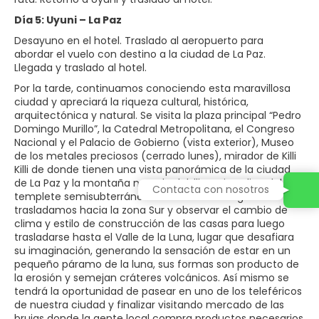
Día 5: Uyuni – La Paz
Desayuno en el hotel. Traslado al aeropuerto para
abordar el vuelo con destino a la ciudad de La Paz.
Llegada y traslado al hotel.
Por la tarde, continuamos conociendo esta maravillosa
ciudad y apreciará la riqueza cultural, histórica,
arquitectónica y natural. Se visita la plaza principal “Pedro
Domingo Murillo”, la Catedral Metropolitana, el Congreso
Nacional y el Palacio de Gobierno (vista exterior), Museo
de los metales preciosos (cerrado lunes), mirador de Killi
Killi de donde tienen una vista panorámica de la ciudad
de La Paz y la montaña nevada del Illimani, replica del
Contacta con nosotros
templete semisubterráneo de Tiwanaku. Luego nos
trasladamos hacia la zona Sur y observar el cambio de
clima y estilo de construcción de las casas para luego
trasladarse hasta el Valle de la Luna, lugar que desafiara
su imaginación, generando la sensación de estar en un
pequeño páramo de la luna, sus formas son producto de
la erosión y semejan cráteres volcánicos. Así mismo se
tendrá la oportunidad de pasear en uno de los teleféricos
de nuestra ciudad y finalizar visitando mercado de las
brujas donde la gente local compra productos necesarios