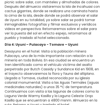
picnic sobre salar, con manteles y almohadas de colores.
Después del almuerzo visitaremos la Isla de Incahuasi con
cactus gigantes, donde se realizara una caminata hasta
la cima de la isla, desde donde se podrá observar el salar
de Uyuni en su totalidad, ya sobre salar se podrá tomar
inimaginables fotografías y filmar exclusivos y verídicos
videos en perspectiva. Retornaremos sobre el salar para
ver la puesta del sol en efecto espejo, retornamos al
pueblo y traslado al hotel seleccionado.
Día 4: Uyuni – Pulacayo - Tomave – Uyuni
Desayuno en el hotel. Visita a la población minera
Pulacayo, una de la más importante con relación a la
minería en toda Bolivia. En esa ciudad se encuentra un
tren identificado como el vehículo víctima del asalto
perpetrado por Butch Cassidy y Sundance Kid en 1908, en
el trayecto observaremos la flora y fauna del altiplano.
Llegada a Tomave, ciudad reconocida por su iglesia
colonial monumental. Visita a las Aguas Termales (aguas
medicinales naturales) a unos 35 °C de temperatura.
Continuamos con visita a las lagunas de colores como la
Laguna Verde Warmy Kasilla y la Laguna Celeste Orqo
Kasilla que se encuentran a 4800 msnm. Almuerzo en la
ruta. Retorno a Uyuni y traslado al hotel.