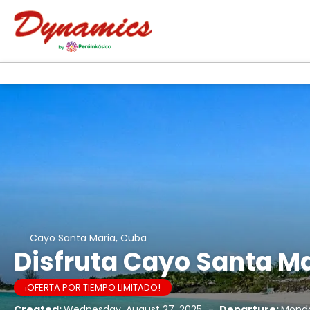
Cayo Santa Maria, Cuba
Disfruta Cayo Santa Ma
¡OFERTA POR TIEMPO LIMITADO!
Created:
Wednesday, August 27, 2025
-
Departure:
Monda