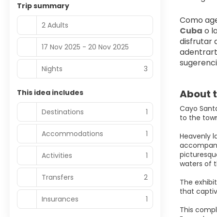
Trip summary
Como agen
2 Adults
Cuba
 o la
disfrutar
17 Nov 2025 - 20 Nov 2025
adentrarte
sugerenci
Nights
3
About t
This idea includes
Cayo Santa 
Destinations
1
to the town
Accommodations
1
Heavenly l
accompanie
picturesque
Activities
1
waters of 
Transfers
2
The exhibi
that captiv
Insurances
1
This compl