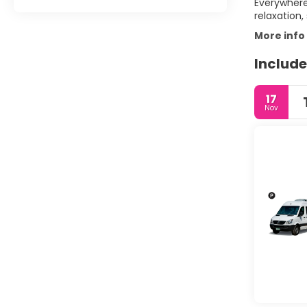
Everywhere 
relaxation,
More info
Include
17
Nov