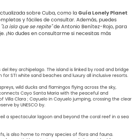
actualizada sobre Cuba, como la 
Guía Lonely Planet 
mpletas y fáciles de consultar. Además, puedes 
 
"La isla que se repite"
 de Antonio Benítez-Rojo, para 
iaje. ¡No dudes en consultarme si necesitas más 
 del Rey archipelago. The island is linked by road and bridge
for STI white sand beaches and luxury all inclusive resorts.
reys, wild ducks and flamingos flying across the sky,
onnects Cayo Santa Maria with the peaceful and
 Villa Clara ; Cayuelo in Cayuelo jumping, crossing the clear
Reserve by UNESCO by.
veil a spectacular lagoon and beyond the coral reef in a sea
fs, is also home to many species of flora and fauna.