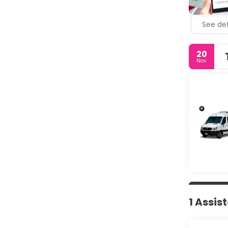
See det
20
Nov
1 Assis