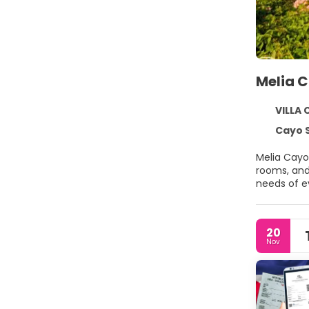
Melia 
VILLA C
Cayo Sa
Melia Cayo
rooms, and 
needs of ev
20
Nov