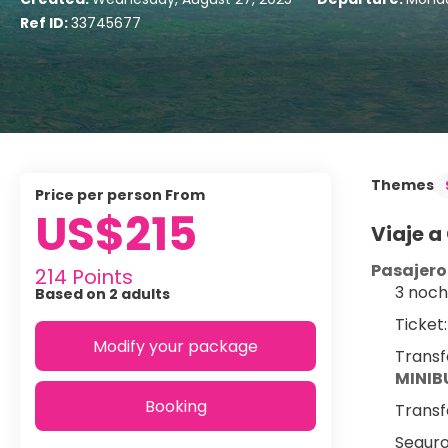
Ref ID:
33745677
Themes
price per person From
US$215
Viaje a
Pasajero
214 Points
3 noch
Based on 2 adults
Ticket:
Modify your package
Transf
MINIB
Booking
Transfe
Seguro