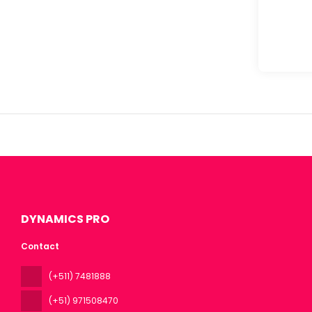
DYNAMICS PRO
Contact
(+511) 7481888
(+51) 971508470