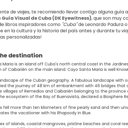
te de viajes, te recomiendo llevar contigo alguna guía 
 
Guía Visual de Cuba (DK Eyewitness)
, que son muy co
 de libros inspiradores como 
"Cuba"
 de Leonardo Padura o
 en la cultura y la historia del país antes y durante tu v
as personalizadas!
he destination
Maria is an island off Cuba's north central coast in the Jardines
 of Caibarién on the main island. Cayo Santa Maria is well Known 
andscape of the Cuban geography. A fabulous landscape with osp
d the journey of 48 km of embankment with 46 bridges that c
 villages of Remedios and Caibarién belonging to the province of
the ecosystem of the Bay of Buenavista, declared a Biosphere 
ts fell more than ten kilometers of fine pearly sand and then un
ates the vacationer with his Rhapsody in Blue.
ex of islands, coastal mangroves, pristine beaches and coral ree