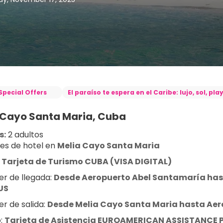
Special Offers
El paraíso te espera en el Caribe: lujo, sol, pl
 Cayo Santa Maria, Cuba
s:
 2 adultos
es de hotel en 
Melia Cayo Santa Maria
 
Tarjeta de Turismo CUBA (VISA DIGITAL)
er de llegada: 
Desde Aeropuerto Abel Santamaría has
US
r de salida: 
Desde Melia Cayo Santa Maria hasta Ae
: 
Tarjeta de Asistencia EUROAMERICAN ASSISTANCE