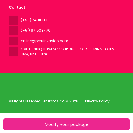
Contact
(+511) 7481888
(+51) 971508470
online@peruinkasico.com
CALLE ENRIQUE PALACIOS # 360 – OF. 512, MIRAFLORES -
LIMA
, 051 - Lima
All rights reserved PeruInkasico © 2026
Privacy Policy
Modify your package